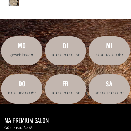
MO
DI
MI
geschlossen
10.00-18.00 Uhr
10.00-18.00 Uhr
DO
FR
SA
10.00-18.00 Uhr
10.00-18.00 Uhr
08.00-16.00 Uhr
MA PREMIUM SALON
Güldenstraße 63