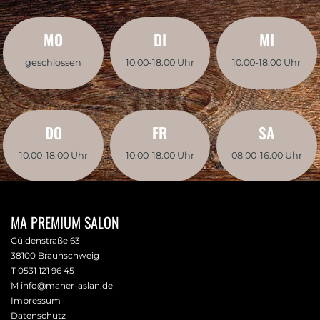
MO
DI
MI
geschlossen
10.00-18.00 Uhr
10.00-18.00 Uhr
DO
FR
SA
10.00-18.00 Uhr
10.00-18.00 Uhr
08.00-16.00 Uhr
MA PREMIUM SALON
Güldenstraße 63
38100 Braunschweig
T 0531 121 96 45
M
info@maher-aslan.de
Impressum
Datenschutz