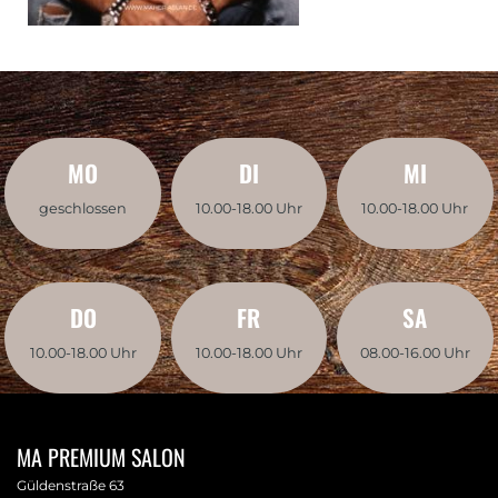
MO
DI
MI
geschlossen
10.00-18.00 Uhr
10.00-18.00 Uhr
DO
FR
SA
10.00-18.00 Uhr
10.00-18.00 Uhr
08.00-16.00 Uhr
MA PREMIUM SALON
Güldenstraße 63